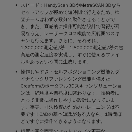
スピード：
HandyScan 3DやMetraSCAN 3Dなら
セットアップが極めて短時間で行えるため、検
査チームはわずか数分で動作させることがで
き、また、直感的に操作可能な設計で習得が容
易なうえ、レーザークロス機能で広範囲のスキ
ャンも行えます。さらに、それぞれ、
1,300,000測定値/秒、1,800,000測定値/秒の超
高速の測定速度を実現し、すぐに使えるファイ
ルをあっという間に生成します。
操作しやすさ
：セルフポジショニング機能とダ
イナミックリファレンシング機能を備えた
Creaformのポータブル3Dスキャンソリューショ
ンは、経験度や習熟度に関わりなく、技術者に
とって非常に操作しやすい設計になっていま
す。事実、寸法検査のためのトレーニングは不
要です！CADの基本知識がある人なら、1時間ほ
どですぐに操作できるようになります。
精度
：完全固定のセットアップが不要な、