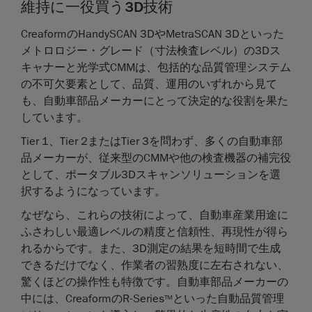
維持に一役買う3D技術
CreaformのHandySCAN 3DやMetraSCAN 3Dといった
メトロロジー・グレード（寸法検査レベル）の3Dス
キャナーと光学式CMMは、包括的な品質管理システム
の不可欠要素として、品質、運用のいずれから見て
も、自動車部品メーカーにとって決定的な役割を果た
しています。
Tier 1、Tier 2またはTier 3を問わず、多くの自動車部
品メーカーが、従来型のCMMや他の検査機器の補完役
として、ポータブル3Dスキャンソリューションを選
択するようになっています。
なぜなら、これらの技術によって、自動車産業用途に
ふさわしい最適レベルの精度と信頼性、再現性が得ら
れるからです。また、3D測定の結果を短時間で生成
できるだけでなく、作業者の習熟度に左右されない、
驚くほどの操作性も特徴です。自動車部品メーカーの
中には、CreaformのR-Series
といった自動品質管理
TM