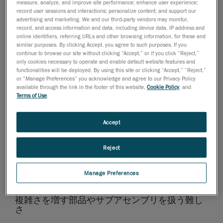
measure, analyze, and improve site performance; enhance user experience;
が行わなければなりません。
record user sessions and interactions; personalize content; and support our
advertising and marketing. We and our third-party vendors may monitor,
CMMの問題は、検査作業を完了できるのが専門家に限
record, and access information and data, including device data, IP address and
られるため、必然的に生産のボトルネックが引き起こ
online identifiers, referring URLs and other browsing information, for these and
similar purposes. By clicking Accept, you agree to such purposes. If you
されてしまうことです。まず、どんなに適性があって
continue to browse our site without clicking “Accept,” or if you click “Reject,”
も、どれだけ効率よくこなせる作業者であっても、1
only cookies necessary to operate and enable default website features and
functionalities will be deployed. By using this site or clicking “Accept,” “Reject,”
日に行える品質管理チェックには限りがあります。今
or “Manage Preferences” you acknowledge and agree to our Privacy Policy
日の労働市場のひっ迫と退職間近の世代が控えている
available through the link in the footer of this website,
Cookie Policy
, and
ことを考えれば、自動車部品メーカーにとって、経験
Terms of Use
.
豊富な寸法検査の専門家を採用し、雇用を維持するの
は至難の業です。
Accept
加えて、CMMは、振動や湿度、ホコリに弱いため、生
産現場ではなくラボで動作させる必要があります。ま
Reject
た、コストの点から、どんな生産工場でも、CMMの台
数は限られます。結局のところ、生産スループットと
Manage Preferences
品質に多大な影響が出てしまうのです。
複雑さを増す部品やサブアセンブリを扱う難し
さ