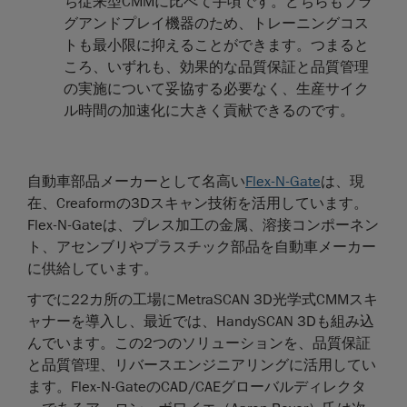
ち従来型CMMに比べて手頃です。どちらもプラ
グアンドプレイ機器のため、トレーニングコス
トも最小限に抑えることができます。つまると
ころ、いずれも、効果的な品質保証と品質管理
の実施について妥協する必要なく、生産サイク
ル時間の加速化に大きく貢献できるのです。
自動車部品メーカーとして名高い
Flex-N-Gate
は、現
在、Creaformの3Dスキャン技術を活用しています。
Flex-N-Gateは、プレス加工の金属、溶接コンポーネン
ト、アセンブリやプラスチック部品を自動車メーカー
に供給しています。
すでに22カ所の工場にMetraSCAN 3D光学式CMMスキ
ャナーを導入し、最近では、HandySCAN 3Dも組み込
んでいます。この2つのソリューションを、品質保証
と品質管理、リバースエンジニアリングに活用してい
ます。Flex-N-GateのCAD/CAEグローバルディレクタ