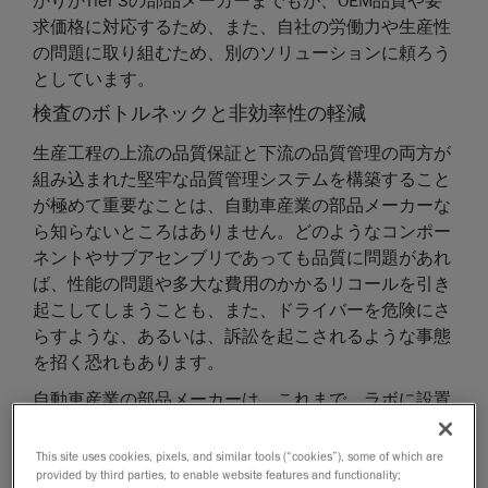
かりかTier 3の部品メーカーまでもが、OEM品質や要
求価格に対応するため、また、自社の労働力や生産性
の問題に取り組むため、別のソリューションに頼ろう
としています。
検査のボトルネックと非効率性の軽減
生産工程の上流の品質保証と下流の品質管理の両方が
組み込まれた堅牢な品質管理システムを構築すること
が極めて重要なことは、自動車産業の部品メーカーな
ら知らないところはありません。どのようなコンポー
ネントやサブアセンブリであっても品質に問題があれ
ば、性能の問題や多大な費用のかかるリコールを引き
起こしてしまうことも、また、ドライバーを危険にさ
らすような、あるいは、訴訟を起こされるような事態
を招く恐れもあります。
自動車産業の部品メーカーは、これまで、ラボに設置
された従来型CMMに依存して部品検査を行ってきまし
た。CMMの場合、データにおける精度と信頼性は高い
This site uses cookies, pixels, and similar tools (“cookies”), some of which are
provided by third parties, to enable website features and functionality;
ものの、CMMの操作や検査の実施を寸法検査の専門家