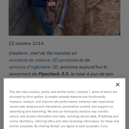
22 octobre 2014
Creaform, chef de file mondial en
solutions de mesure 3D portables
et de
services d’ingénierie 3D
,
annonce aujourd’hui le
lancement de
Pipecheck 3.0
, la mise à jour de son
logiciel d’évaluation de l’intégrité des pipelines
.
Jumelée avec le scanneur laser portable
This site uses cookies, pixels, and similar tools (“cookies”), some of which are
HandySCAN 3D
, la nouvelle version de Pipecheck
MC
provided by third parties, to enable website features and functionality;
peut maintenant être utilisée dans le cadre de
measure, analyze, and improve site performance; enhance user experience;
record user sessions and interactions; personalize content; and support our
situations complexes, qui ne pouvaient être abordées
advertising and marketing. We and our third-party vendors may monitor,
auparavant.
record, and access information and data, including device data, IP address and
online identifiers, referring URLs and other browsing information, for these and
Lévis, QC, Canada, 22 octobre 2014
– Comme vous
similar purposes. By clicking Accept, you agree to such purposes. If you