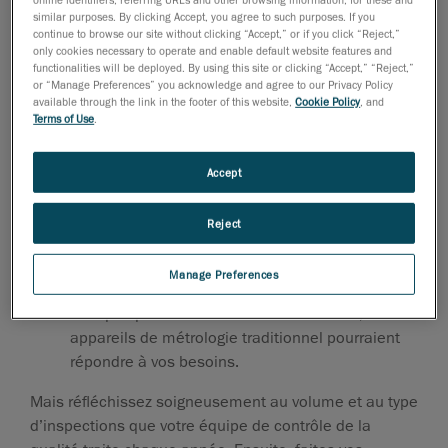
pas compatibles avec les environnements de
similar purposes. By clicking Accept, you agree to such purposes. If you
fabrication agressifs. La précision, la fiabilité et la
continue to browse our site without clicking “Accept,” or if you click “Reject,”
only cookies necessary to operate and enable default website features and
reproductibilité des mesures 3D sont souvent
functionalities will be deployed. By using this site or clicking “Accept,” “Reject,”
sacrifiées car ces types d’équipements sont très
or “Manage Preferences” you acknowledge and agree to our Privacy Policy
available through the link in the footer of this website,
Cookie Policy
, and
sensibles aux instabilités environnementales, aux
Terms of Use
.
variations thermiques et aux vibrations que l’on trouve
souvent sur et à proximité des lignes de production.
Accept
La taille et la complexité des pièces que vous
inspectez
Reject
Si vos équipes de contrôle de la qualité
mesurent très rarement des pièces
Manage Preferences
volumineuses et complexes, ou si les pièces ne
sont pas particulièrement encombrantes, les
appareils de métrologie traditionnel pourraient
répondre à vos besoins.
Mais réfléchissez soigneusement au volume et au type
d’inspections que votre équipe de contrôle de la