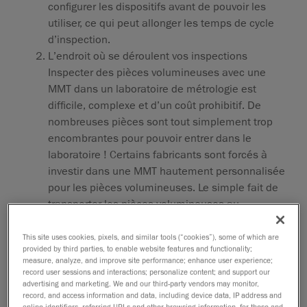
configurer les dispositifs avant de pouvoir les
utiliser, ce qui peut allonger les temps de cycle
d’inspection.
L’endroit où se déroulent vos inspections
Inspecter des pièces volumineuses avec une
MMT dans un laboratoire de métrologie est
difficile, complexe et d’un coût prohibitif. De
nombreuses pièces sont tout simplement trop
encombrantes pour pouvoir entrer dans le
laboratoire ! Certains fabricants sont forcés à
investir dans une MMT hautement personnalisée
pour les pièces volumineuses. Le simple fait de
transporter les pièces volumineuses au
laboratoire pour les inspecter peut être coûteux
et inefficace.
This site uses cookies, pixels, and similar tools (“cookies”), some of which are
provided by third parties, to enable website features and functionality;
measure, analyze, and improve site performance; enhance user experience;
Si vous souhaitez inspecter vos pièces directement en
record user sessions and interactions; personalize content; and support our
atelier, n’oubliez pas que certaines technologies
advertising and marketing. We and our third-party vendors may monitor,
comme les bras articulés et les laser trackers ne sont
record, and access information and data, including device data, IP address and
online identifiers, referring URLs and other browsing information, for these and