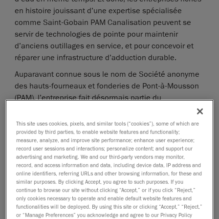
en histoire jouissant d’une expertise spécialisée
comme Saint-Gobain PAM Canalisation peuvent se
servir de technologies de pointe pour maintenir
d’anciens outillages en service, et pour concevoir et
réparer une infrastructure d’adduction durable.
Auparavant connue sous le nom de Société anonyme
des hauts-fourneaux et fonderies de Pont-à-Mousson
(PAM), l’entreprise fait désormais partie du
Groupe Saint-Gobain
. Fondée en 1856, PAM a
récemment célébré 160 années d’activité et, animée
This site uses cookies, pixels, and similar tools (“cookies”), some of which are
par un esprit de conquête, d’innovation et de solidité
provided by third parties, to enable website features and functionality;
measure, analyze, and improve site performance; enhance user experience;
industrielle, poursuit aujourd’hui son développement
record user sessions and interactions; personalize content; and support our
malgré l’augmentation marquée du coût des matières
advertising and marketing. We and our third-party vendors may monitor,
record, and access information and data, including device data, IP address and
premières. Son créneau d’activité est axé sur les
online identifiers, referring URLs and other browsing information, for these and
canalisations en fonte ductile (anciennement en fonte
similar purposes. By clicking Accept, you agree to such purposes. If you
continue to browse our site without clicking “Accept,” or if you click “Reject,”
grise) pour l’adduction d’eau, l’assainissement et les
only cookies necessary to operate and enable default website features and
applications industrielles.
functionalities will be deployed. By using this site or clicking “Accept,” “Reject,”
or “Manage Preferences” you acknowledge and agree to our Privacy Policy