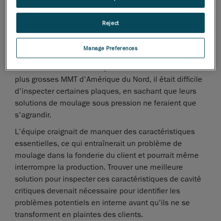
trouvait entre ces points de mesure individuels. La
longueur du palpeur et la taille du rubis empêchaient
Reject
également d'accéder aux nervures profondes et aux
zones le long des broches à âme longue.
Manage Preferences
Il manquait souvent des détails dans les inspections
visuelles des cavités complexes. Même avec l'une des
plus grosses MMT d'Amérique du Nord, il était difficile
d'inspecter certaines plaques, en sachant que leurs
solutions de moulage sous pression ne feraient que
s'agrandir.
L'équipe craignait de manquer des caractéristiques
essentielles, ce qui entraînerait un problème de
moulage dans la fonderie du client et pourrait même
interrompre la production. Trouver une meilleure
solution pour inspecter ces caractéristiques de cavité
critiques devenait nécessaire pour identifier les
problèmes potentiels en interne avant qu’ils ne se
transforment en plaintes des clients.