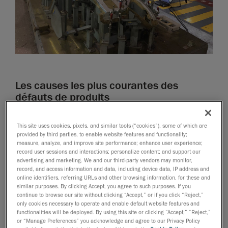
Les causes les plus courantes des
défauts de produits
La réalité d’un environnement industriel diffère de la
This site uses cookies, pixels, and similar tools (“cookies”), some of which are
théorie illustrée dans les modèles CAO. De multiples
provided by third parties, to enable website features and functionality;
phénomènes imprévisibles entrent en jeu lors de la
measure, analyze, and improve site performance; enhance user experience;
record user sessions and interactions; personalize content; and support our
production de pièces. La fusion des métaux étant un
advertising and marketing. We and our third-party vendors may monitor,
phénomène complexe, le processus de fabrication ne
record, and access information and data, including device data, IP address and
suit pas une trajectoire linéaire et reproductible
online identifiers, referring URLs and other browsing information, for these and
similar purposes. By clicking Accept, you agree to such purposes. If you
du moule à la pièce finale
. Les retours élastiques lors
continue to browse our site without clicking “Accept,” or if you click “Reject,”
de l’estampage d’une matrice, le retrait lors de la
only cookies necessary to operate and enable default website features and
functionalities will be deployed. By using this site or clicking “Accept,” “Reject,”
construction d’un moule en matériau composite ou les
or “Manage Preferences” you acknowledge and agree to our Privacy Policy
forces thermiques lors du soudage de deux éléments