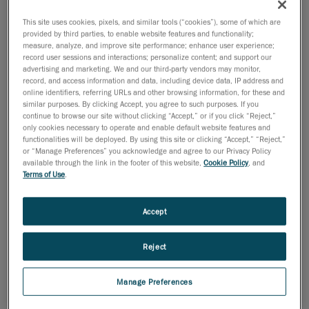
Il existe plusieurs types de MMT. Généralement, les
MMT sont classées en fonction de leur structure.
This site uses cookies, pixels, and similar tools (“cookies”), some of which are
Chaque structure a ses avantages et ses
provided by third parties, to enable website features and functionality;
measure, analyze, and improve site performance; enhance user experience;
inconvénients. Examinons plus en détail les différents
record user sessions and interactions; personalize content; and support our
types de MMT.
advertising and marketing. We and our third-party vendors may monitor,
record, and access information and data, including device data, IP address and
Quels sont les différents types de MMT?
online identifiers, referring URLs and other browsing information, for these and
similar purposes. By clicking Accept, you agree to such purposes. If you
continue to browse our site without clicking “Accept,” or if you click “Reject,”
only cookies necessary to operate and enable default website features and
functionalities will be deployed. By using this site or clicking “Accept,” “Reject,”
or “Manage Preferences” you acknowledge and agree to our Privacy Policy
available through the link in the footer of this website,
Cookie Policy
, and
Terms of Use
.
Accept
MMT à pont
Reject
Les MMT à pont comportent un système de palpage
qui se déplace le long de trois axes : X, Y et Z ; ces
Manage Preferences
axes sont orthogonaux les uns aux autres dans un