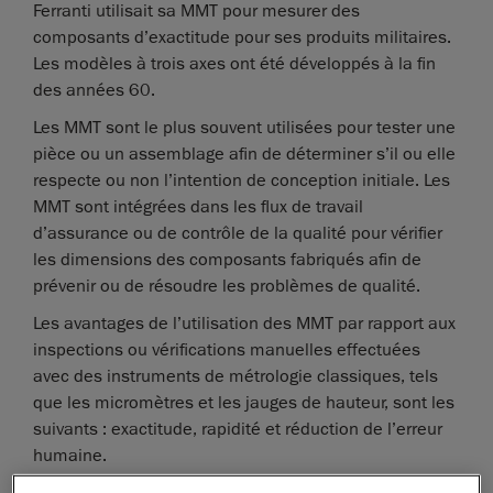
Ferranti utilisait sa MMT pour mesurer des
composants d’exactitude pour ses produits militaires.
Les modèles à trois axes ont été développés à la fin
des années 60.
Les MMT sont le plus souvent utilisées pour tester une
pièce ou un assemblage afin de déterminer s’il ou elle
respecte ou non l’intention de conception initiale. Les
MMT sont intégrées dans les flux de travail
d’assurance ou de contrôle de la qualité pour vérifier
les dimensions des composants fabriqués afin de
prévenir ou de résoudre les problèmes de qualité.
Les avantages de l’utilisation des MMT par rapport aux
inspections ou vérifications manuelles effectuées
avec des instruments de métrologie classiques, tels
que les micromètres et les jauges de hauteur, sont les
suivants : exactitude, rapidité et réduction de l’erreur
humaine.