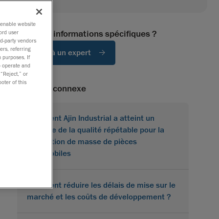
o enable website
Besoin d'informations spécifiques ?
ord user
rd-party vendors
ers, referring
Parlez à un expert
 purposes. If
to operate and
 “Reject,” or
oter of this
Contenu connexe
Comment Ajin Industrial a atteint un
contrôle de la qualité répétable pour la
production de masse de pièces
automobiles
Comment réduire les délais de mise sur le
marché et les coûts de développement ?