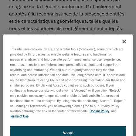
imagerie sur la ligne de production. Particulièrement
adaptés à la reconnaissance de la présence d’entités
et de caractéristiques géométriques, telles que les
trous et les soudures, ils sont généralement intégrés
aux lignes de fabrication pour mesurer les dimensions
des pièces, vérifier qu’elles sont dans la bonne
This site uses cookies, pixels, and similar tools (“cookies”), some of which are
position et reconnaître leur forme.
provided by third parties, to enable website features and functionality;
measure, analyze, and improve site performance; enhance user experience;
Avantages
record user sessions and interactions; personalize content; and support our
advertising and marketing. We and our third-party vendors may monitor,
Grâce à la capacité de leurs caméras à capturer des
record, and access information and data, including device data, IP address and
online identifiers, referring URLs and other browsing information, for these and
images à grande vitesse, les systèmes d’inspection
similar purposes. By clicking Accept, you agree to such purposes. If you
visuelle sont extrêmement rapides. La pièce arrive, et
continue to browse our site without clicking “Accept,” or if you click “Reject,”
only cookies necessary to operate and enable default website features and
en une fraction de seconde, toutes les caméras
functionalities will be deployed. By using this site or clicking “Accept,” “Reject,”
prennent une photo simultanément, et la pièce
or “Manage Preferences” you acknowledge and agree to our Privacy Policy
continue sur la ligne de production. Pendant que le
available through the link in the footer of this website,
Cookie Policy
, and
Terms of Use
.
logiciel informatique traite les images, le système de
vision évalue – dans le cadre d’une fonction de
Accept
réussite/échec – la qualité des pièces. Ainsi, les