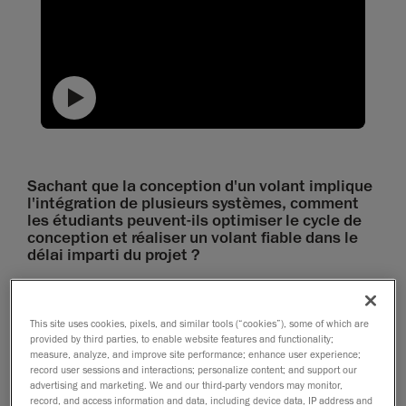
text
Sachant que la conception d'un volant implique
l'intégration de plusieurs systèmes, comment
les étudiants peuvent-ils optimiser le cycle de
conception et réaliser un volant fiable dans le
délai imparti du projet ?
La conception d'un volant est souvent considérée
comme l'un des projets les plus complexes pour les
This site uses cookies, pixels, and similar tools (“cookies”), some of which are
équipes FSAE car elle nécessite la gestion de
provided by third parties, to enable website features and functionality;
plusieurs sous-équipes, ce qui peut allonger le cycle
measure, analyze, and improve site performance; enhance user experience;
record user sessions and interactions; personalize content; and support our
de conception en raison d'une trop grande influence
advertising and marketing. We and our third-party vendors may monitor,
externe. En effet, une équipe responsable du châssis
record, and access information and data, including device data, IP address and