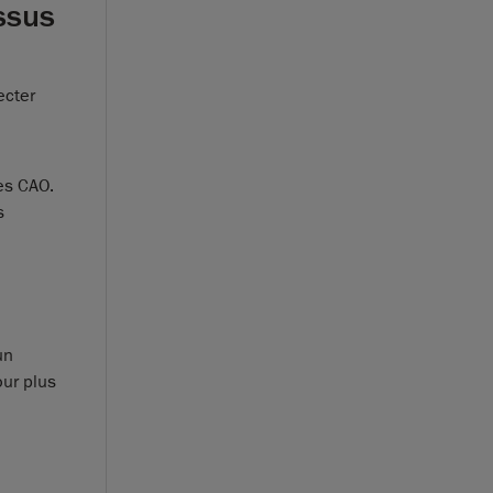
ssus
ecter
es CAO.
s
un
our plus