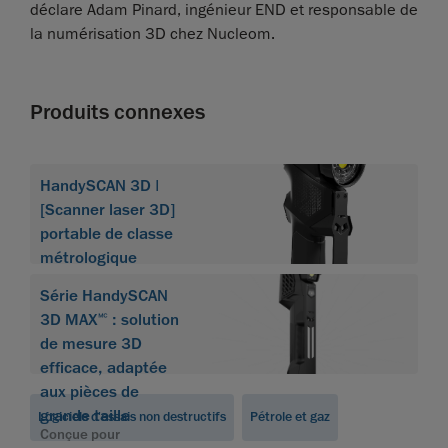
déclare Adam Pinard, ingénieur END et responsable de
la numérisation 3D chez Nucleom.
Produits connexes
HandySCAN 3D |
[Scanner laser 3D]
portable de classe
métrologique
Série HandySCAN
3D MAX🅪 : solution
de mesure 3D
efficace, adaptée
aux pièces de
grande taille
Logiciels d'essais non destructifs
Pétrole et gaz
Conçue pour