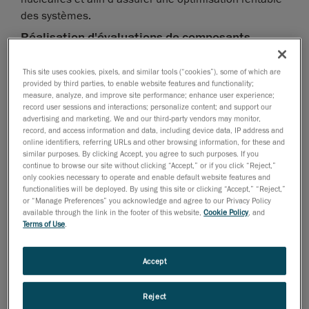
des systèmes.
Réalisation d'évaluations de composants
complexes
This site uses cookies, pixels, and similar tools (“cookies”), some of which are
L'évaluation de l'intégrité structurelle des composants
provided by third parties, to enable website features and functionality;
et des assemblages des équipements des centrales
measure, analyze, and improve site performance; enhance user experience;
record user sessions and interactions; personalize content; and support our
nucléaires peut être difficile en raison de leur taille, de
advertising and marketing. We and our third-party vendors may monitor,
leur géométrie et de leurs surfaces réfléchissantes.
record, and access information and data, including device data, IP address and
Afin de réaliser des inspections précises, les équipes
online identifiers, referring URLs and other browsing information, for these and
similar purposes. By clicking Accept, you agree to such purposes. If you
ont souvent besoin de plus de temps pour s'assurer
continue to browse our site without clicking “Accept,” or if you click “Reject,”
qu'elles capturent toutes les données dont elles ont
only cookies necessary to operate and enable default website features and
functionalities will be deployed. By using this site or clicking “Accept,” “Reject,”
besoin pour prendre des décisions éclairées.
or “Manage Preferences” you acknowledge and agree to our Privacy Policy
Archivage des données d'inspection
available through the link in the footer of this website,
Cookie Policy
, and
Terms of Use
.
Les centrales nucléaires sont de plus en plus
nombreuses à rechercher un meilleur archivage des
Accept
données d'inspection afin de minimiser la fréquence
des inspections et de permettre aux experts de mieux
Reject
surveiller l'état de santé des pièces sans avoir à se