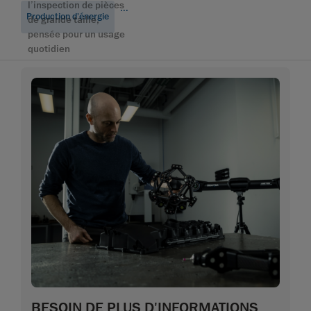
l’inspection de pièces
...
Production d'énergie
de grande taille,
pensée pour un usage
quotidien
BESOIN DE PLUS D'INFORMATIONS