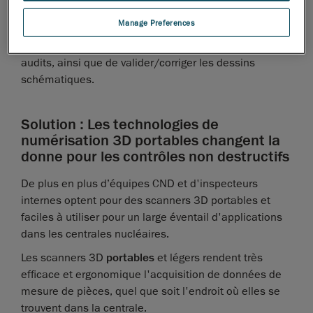
rendre sur place. L'archivage des inspections permet
Manage Preferences
également aux centrales nucléaires de prouver leur
conformité aux organismes de réglementation lors des
audits, ainsi que de valider/corriger les dessins
schématiques.
Solution : Les technologies de
numérisation 3D portables changent la
donne pour les contrôles non destructifs
De plus en plus d’équipes CND et d'inspecteurs
internes optent pour des scanners 3D portables et
faciles à utiliser pour un large éventail d'applications
dans les centrales nucléaires.
Les scanners 3D
portables
et légers rendent très
efficace et ergonomique l'acquisition de données de
mesure de pièces, quel que soit l'endroit où elles se
trouvent dans la centrale.