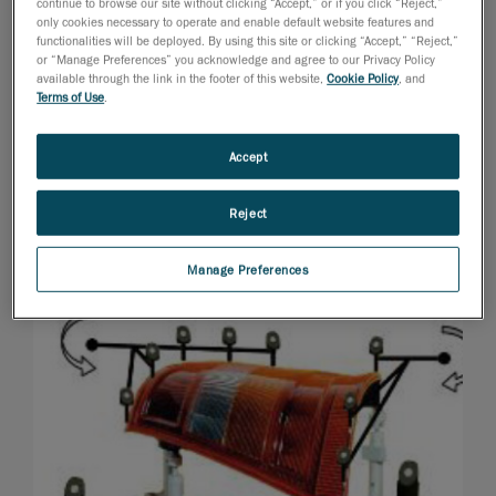
continue to browse our site without clicking “Accept,” or if you click “Reject,”
only cookies necessary to operate and enable default website features and
functionalities will be deployed. By using this site or clicking “Accept,” “Reject,”
or “Manage Preferences” you acknowledge and agree to our Privacy Policy
available through the link in the footer of this website,
Cookie Policy
, and
Terms of Use
.
Accept
Reject
Manage Preferences