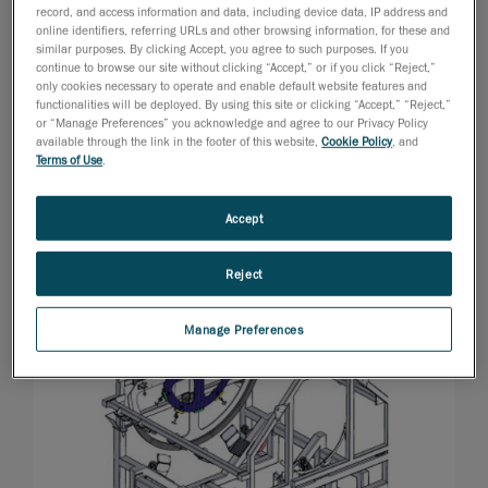
record, and access information and data, including device data, IP address and
online identifiers, referring URLs and other browsing information, for these and
similar purposes. By clicking Accept, you agree to such purposes. If you
continue to browse our site without clicking “Accept,” or if you click “Reject,”
only cookies necessary to operate and enable default website features and
functionalities will be deployed. By using this site or clicking “Accept,” “Reject,”
or “Manage Preferences” you acknowledge and agree to our Privacy Policy
available through the link in the footer of this website,
Cookie Policy
, and
Terms of Use
.
Accept
Reject
Manage Preferences