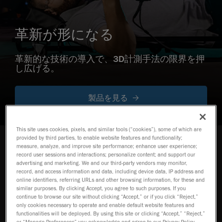
革新が形になる
革新的な技術の導入で、3D計測手法の限界を押
し広げる。
製品を見る
This site uses cookies, pixels, and similar tools (“cookies”), some of which are
provided by third parties, to enable website features and functionality;
measure, analyze, and improve site performance; enhance user experience;
当社の製品
record user sessions and interactions; personalize content; and support our
advertising and marketing. We and our third-party vendors may monitor,
業界で最も複雑な測定課題を解決する優
record, and access information and data, including device data, IP address and
れた計測技術
online identifiers, referring URLs and other browsing information, for these and
similar purposes. By clicking Accept, you agree to such purposes. If you
continue to browse our site without clicking “Accept,” or if you click “Reject,”
only cookies necessary to operate and enable default website features and
HandySCAN 3D EVO
functionalities will be deployed. By using this site or clicking “Accept,” “Reject,”
Series
NEW
TM
or “Manage Preferences” you acknowledge and agree to our Privacy Policy