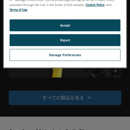
生産性向上を支え
available through the link in the footer of this website,
Cookie Policy
, and
る、座標測定機品質
Terms of Use
.
の3Dスキャナー
Accept
Reject
R-Series
ロボット搭載型
光学式 CMM ス
Manage Preferences
キャナー
すべての製品を見る