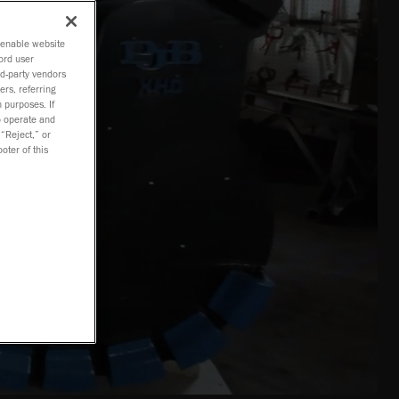
o enable website
ord user
rd-party vendors
ers, referring
 purposes. If
to operate and
 “Reject,” or
oter of this