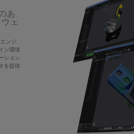
のあ
トウェ
ースエンジ
イン環境
ーション
オを提供