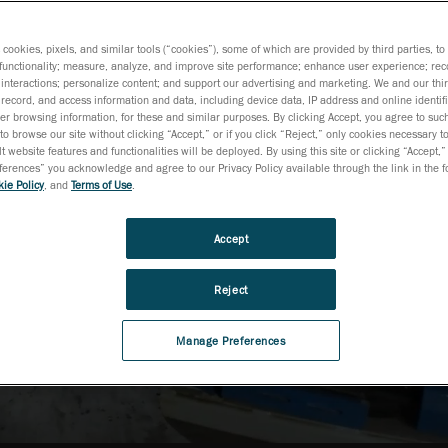
限界を押
s cookies, pixels, and similar tools (“cookies”), some of which are provided by third parties, t
functionality; measure, analyze, and improve site performance; enhance user experience; rec
interactions; personalize content; and support our advertising and marketing. We and our thi
record, and access information and data, including device data, IP address and online identifi
r browsing information, for these and similar purposes. By clicking Accept, you agree to such
to browse our site without clicking “Accept,” or if you click “Reject,” only cookies necessary 
t website features and functionalities will be deployed. By using this site or clicking “Accept,”
rences” you acknowledge and agree to our Privacy Policy available through the link in the fo
ie Policy
, and
Terms of Use
.
Accept
Reject
Manage Preferences