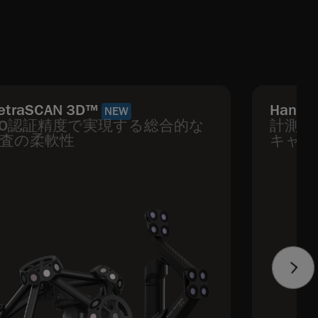
etraSCAN 3D™
HandyS
NEW
SO認証精度で実現する総合的な
計測グ
査の柔軟性
キャナ