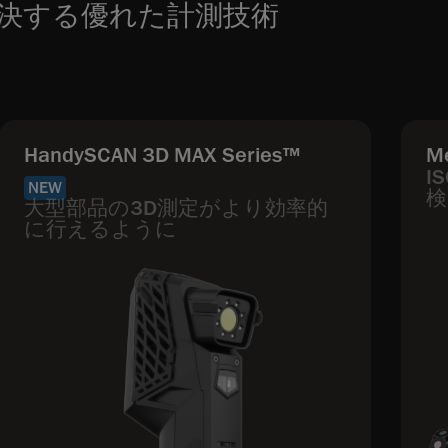
決する優れた計測技術
HandySCAN 3D MAX Series™
M
I
NEW
検
大型部品の3D測定がより効率的
に行えるように