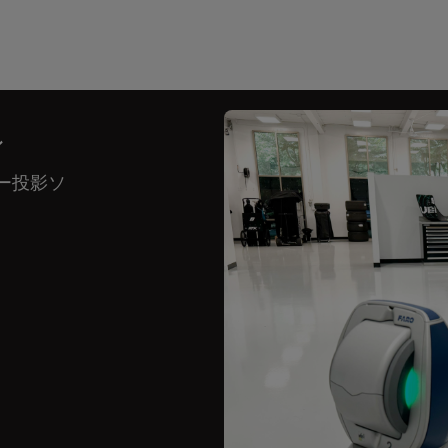
ン
ザー投影ソ