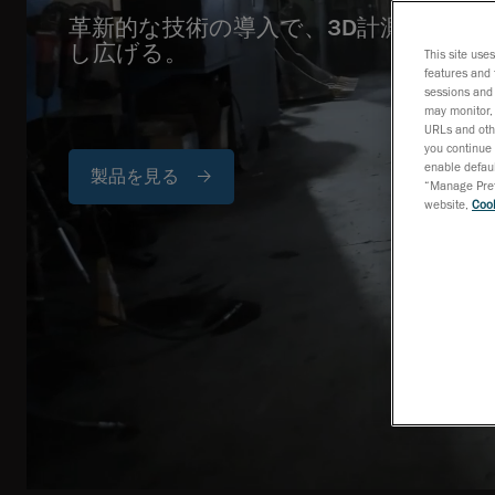
革新的な技術の導入で、3D計測手法の
し広げる。
This site use
features and 
sessions and 
may monitor, 
URLs and othe
you continue 
enable defaul
製品を見る
“Manage Prefe
website,
Cook