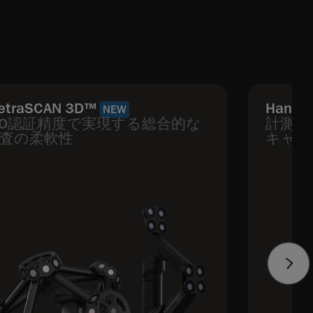
etraSCAN 3D™
HandyS
NEW
SO認証精度で実現する総合的な
計測グ
査の柔軟性
キャナ