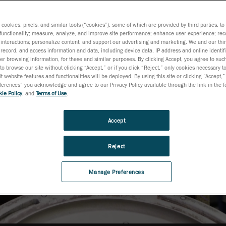
限界を押
s cookies, pixels, and similar tools (“cookies”), some of which are provided by third parties, t
functionality; measure, analyze, and improve site performance; enhance user experience; rec
interactions; personalize content; and support our advertising and marketing. We and our thi
record, and access information and data, including device data, IP address and online identifi
r browsing information, for these and similar purposes. By clicking Accept, you agree to such
to browse our site without clicking “Accept,” or if you click “Reject,” only cookies necessary 
t website features and functionalities will be deployed. By using this site or clicking “Accept,”
rences” you acknowledge and agree to our Privacy Policy available through the link in the fo
ie Policy
, and
Terms of Use
.
Accept
Reject
Manage Preferences