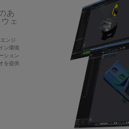
のあ
トウェ
ースエンジ
イン環境
ーション
オを提供