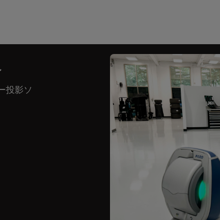
ン
ザー投影ソ