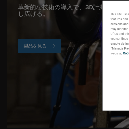
革新的な技術の導入で、3D計測手法の
し広げる。
This site use
features and 
sessions and 
may monitor, 
URLs and othe
you continue 
enable defaul
製品を見る
“Manage Prefe
website,
Cook