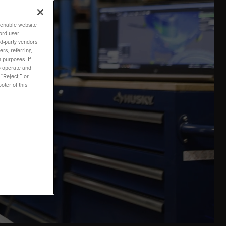
o enable website
ord user
rd-party vendors
ers, referring
 purposes. If
to operate and
 “Reject,” or
oter of this