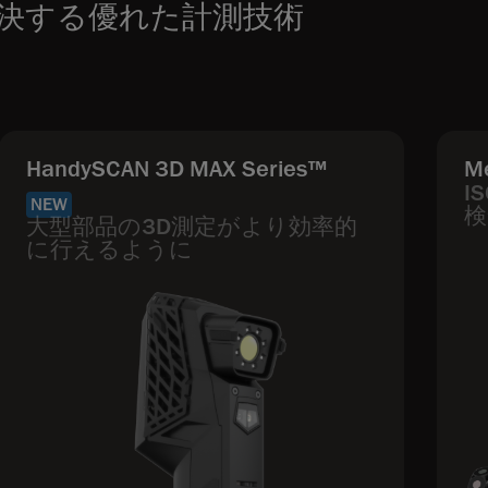
決する優れた計測技術
HandySCAN 3D MAX Series™
M
I
NEW
検
大型部品の3D測定がより効率的
に行えるように